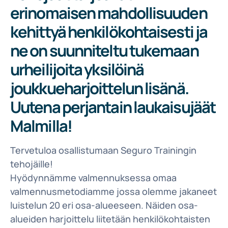
erinomaisen mahdollisuuden
kehittyä henkilökohtaisesti ja
ne on suunniteltu tukemaan
urheilijoita yksilöinä
joukkueharjoittelun lisänä.
Uutena perjantain laukaisujäät
Malmilla!
Tervetuloa osallistumaan Seguro Trainingin
tehojäille!
Hyödynnämme valmennuksessa omaa
valmennusmetodiamme jossa olemme jakaneet
luistelun 20 eri osa-alueeseen. Näiden osa-
alueiden harjoittelu liitetään henkilökohtaisten