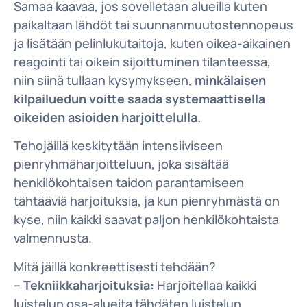
Samaa kaavaa, jos sovelletaan alueilla kuten
paikaltaan lähdöt tai suunnanmuutostennopeus
ja lisätään pelinlukutaitoja, kuten oikea-aikainen
reagointi tai oikein sijoittuminen tilanteessa,
niin siinä tullaan kysymykseen,
minkälaisen
kilpailuedun voitte saada systemaattisella
oikeiden asioiden harjoittelulla.
Tehojäillä keskitytään intensiiviseen
pienryhmäharjoitteluun, joka sisältää
henkilökohtaisen taidon parantamiseen
tähtääviä harjoituksia, ja kun pienryhmästä on
kyse, niin kaikki saavat paljon henkilökohtaista
valmennusta.
Mitä jäillä konkreettisesti tehdään?
– Tekniikkaharjoituksia:
Harjoitellaa kaikki
luistelun osa-alueita tähdäten luistelun