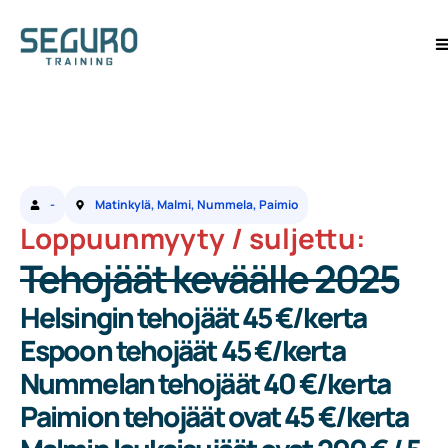
-
Matinkylä, Malmi, Nummela, Paimio
Loppuunmyyty / suljettu:
Tehojäät keväälle 2025
Helsingin tehojäät 45 €/kerta
Espoon tehojäät 45 €/kerta
Nummelan tehojäät 40 €/kerta
Paimion tehojäät ovat 45 €/kerta