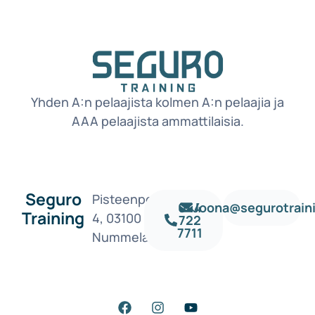
Yhden A:n pelaajista kolmen A:n pelaajia ja
AAA pelaajista ammattilaisia.
Seguro
Pisteenpolku
044
Joona@segurotraini
Training
4, 03100
722
7711
Nummela