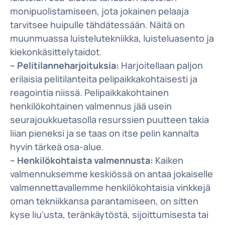
monipuolistamiseen, jota jokainen pelaaja
tarvitsee huipulle tähdätessään. Näitä on
muunmuassa luistelutekniikka, luisteluasento ja
kiekonkäsittelytaidot.
– Pelitilanneharjoituksia:
Harjoitellaan paljon
erilaisia pelitilanteita pelipaikkakohtaisesti ja
reagointia niissä. Pelipaikkakohtainen
henkilökohtainen valmennus jää usein
seurajoukkuetasolla resurssien puutteen takia
liian pieneksi ja se taas on itse pelin kannalta
hyvin tärkeä osa-alue.
– Henkilökohtaista valmennusta:
Kaiken
valmennuksemme keskiössä on antaa jokaiselle
valmennettavallemme henkilökohtaisia vinkkejä
oman tekniikkansa parantamiseen, on sitten
kyse liu’usta, teränkäytöstä, sijoittumisesta tai