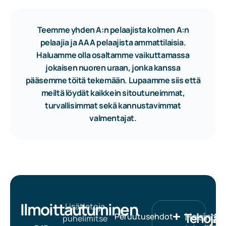
Teemme yhden A:n pelaajista kolmen A:n
pelaajia ja AAA pelaajista ammattilaisia.
Haluamme olla osaltamme vaikuttamassa
jokaisen nuoren uraan, jonka kanssa
pääsemme töitä tekemään. Lupaamme siis että
meiltä löydät kaikkein sitoutuneimmat,
turvallisimmat sekä kannustavimmat
valmentajat.
Ilmoittautuminen
Lisätietoja
Tehojää
Helsingin
Peruutusehdot
puhelimitse