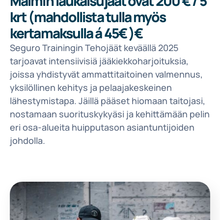
Malmin laukaisujäät ovat 200 € / 5
krt (mahdollista tulla myös
kertamaksulla á 45€ )€
Seguro Trainingin Tehojäät keväällä 2025
tarjoavat intensiivisiä jääkiekkoharjoituksia,
joissa yhdistyvät ammattitaitoinen valmennus,
yksilöllinen kehitys ja pelaajakeskeinen
lähestymistapa. Jäillä pääset hiomaan taitojasi,
nostamaan suorituskykyäsi ja kehittämään pelin
eri osa-alueita huipputason asiantuntijoiden
johdolla.