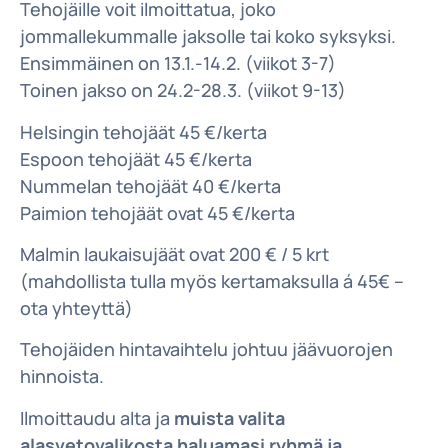
Tehojäille voit ilmoittatua, joko
jommallekummalle jaksolle tai koko syksyksi.
Ensimmäinen on 13.1.-14.2. (viikot 3-7)
Toinen jakso on 24.2-28.3. (viikot 9-13)
Helsingin tehojäät 45 €/kerta
Espoon tehojäät 45 €/kerta
Nummelan tehojäät 40 €/kerta
Paimion tehojäät ovat 45 €/kerta
Malmin laukaisujäät ovat 200 € / 5 krt
(mahdollista tulla myös kertamaksulla á 45€ –
ota yhteyttä)
Tehojäiden hintavaihtelu johtuu jäävuorojen
hinnoista.
Ilmoittaudu alta ja
muista valita
alasvetovalikosta haluamasi ryhmä ja